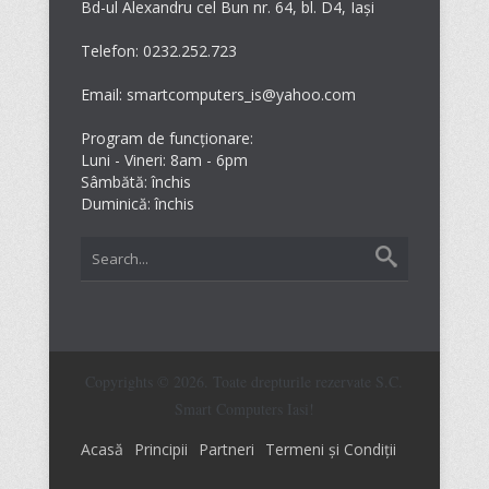
Bd-ul Alexandru cel Bun nr. 64, bl. D4, Iași
Telefon: 0232.252.723
Email: smartcomputers_is@yahoo.com
Program de funcționare:
Luni - Vineri: 8am - 6pm
Sâmbătă: închis
Duminică: închis
Copyrights © 2026. Toate drepturile rezervate S.C.
Smart Computers Iasi!
Acasă
Principii
Partneri
Termeni și Condiții