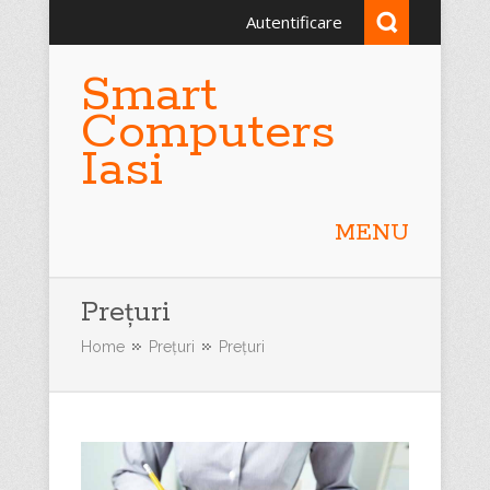
Autentificare
Smart
Computers
Iasi
MENU
Prețuri
Home
Prețuri
Prețuri