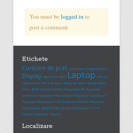
You must be
logged in
to
post a comment.
Etichete
Curățare de praf
Devirusare
Diagnosticare
Laptop
Display
Hard-Disk
HDD
Ofertă
Optimizare
Placă de bază
Placă de bază Laptop
Placă
video
Refil Cartușe
Reflow
Reparatati PC
Reparatii
periferice
Reparații Imprimante
Reparații Laptop-uri
Reparații Monitoare LCD
Reparații Tablete
Reparații
televizoare
Salvare Date
Smart Computers
Sursă
Tableta
Tastatura
Telefon
Localizare