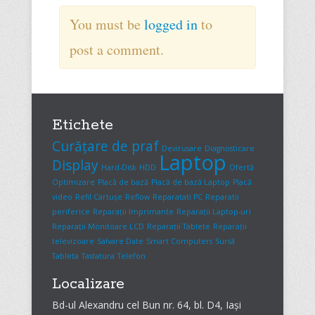
You must be
logged in
to
post a comment.
Etichete
Curățare de praf
Devirusare
Diagnosticare
Laptop
Display
Hard-Disk
HDD
Ofertă
Optimizare
Placă de bază
Placă de bază Laptop
Placă
video
Refil Cartușe
Reflow
Reparatati PC
Reparatii
periferice
Reparații Imprimante
Reparații Laptop-uri
Reparații Monitoare LCD
Reparații Tablete
Reparații
televizoare
Salvare Date
Smart Computers
Sursă
Tableta
Tastatura
Telefon
Localizare
Bd-ul Alexandru cel Bun nr. 64, bl. D4, Iași