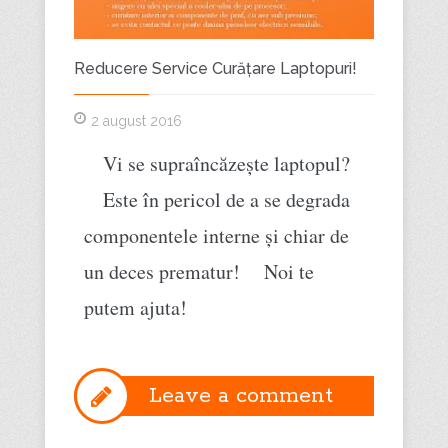
Reducere Service Curățare Laptopuri!
Repara
2 august 2016
2 fe
Vi se supraîncăzește laptopul?
Una 
Este în pericol de a se degrada
prob
componentele interne și chiar de
port
un deces prematur! Noi te
de a
putem ajuta!
dest
cump
care
Leave a comment