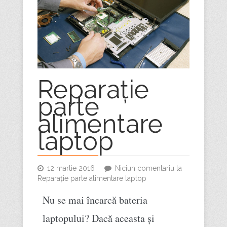
Reparație
parte
alimentare
laptop
12 martie 2016
Niciun comentariu
la
Reparație parte alimentare laptop
Nu se mai încarcă bateria
laptopului? Dacă aceasta și