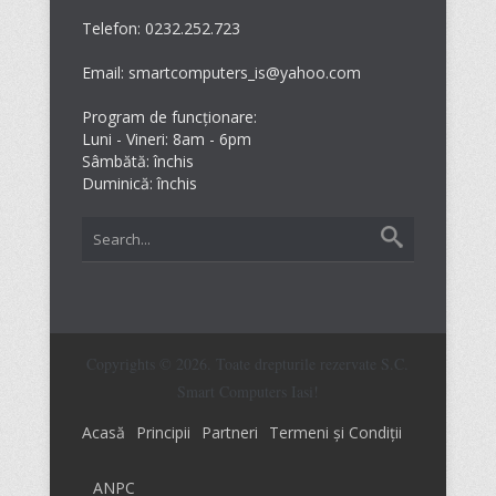
Telefon: 0232.252.723
Email: smartcomputers_is@yahoo.com
Program de funcționare:
Luni - Vineri: 8am - 6pm
Sâmbătă: închis
Duminică: închis
Copyrights © 2026. Toate drepturile rezervate S.C.
Smart Computers Iasi!
Acasă
Principii
Partneri
Termeni și Condiții
ANPC