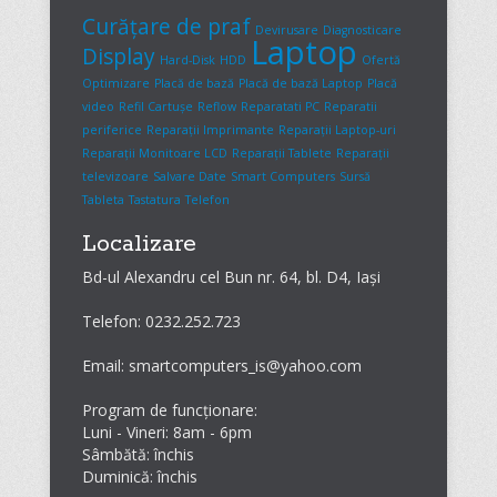
Curățare de praf
Devirusare
Diagnosticare
Laptop
Display
Hard-Disk
HDD
Ofertă
Optimizare
Placă de bază
Placă de bază Laptop
Placă
video
Refil Cartușe
Reflow
Reparatati PC
Reparatii
periferice
Reparații Imprimante
Reparații Laptop-uri
Reparații Monitoare LCD
Reparații Tablete
Reparații
televizoare
Salvare Date
Smart Computers
Sursă
Tableta
Tastatura
Telefon
Localizare
Bd-ul Alexandru cel Bun nr. 64, bl. D4, Iași
Telefon: 0232.252.723
Email: smartcomputers_is@yahoo.com
Program de funcționare:
Luni - Vineri: 8am - 6pm
Sâmbătă: închis
Duminică: închis