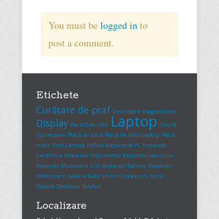
You must be
logged in
to
post a comment.
Etichete
Curățare de praf
Devirusare
Diagnosticare
Laptop
Display
Hard-Disk
HDD
Ofertă
Optimizare
Placă de bază
Placă de bază Laptop
Placă
video
Refil Cartușe
Reflow
Reparatati PC
Reparatii
periferice
Reparații Imprimante
Reparații Laptop-uri
Reparații Monitoare LCD
Reparații Tablete
Reparații
televizoare
Salvare Date
Smart Computers
Sursă
Tableta
Tastatura
Telefon
Localizare