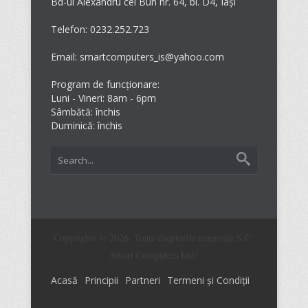
Bd-ul Alexandru cel Bun nr. 64, bl. D4, Iași
Telefon: 0232.252.723
Email: smartcomputers_is@yahoo.com
Program de funcționare:
Luni - Vineri: 8am - 6pm
Sâmbătă: închis
Duminică: închis
Copyrights © 2026. Toate drepturile rezervate S.C.
Smart Computers Iasi!
Acasă
Principii
Partneri
Termeni și Condiții