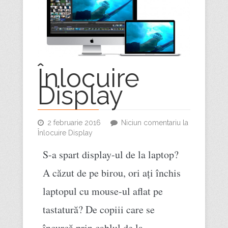
Înlocuire
Display
2 februarie 2016
Niciun comentariu
la
Înlocuire Display
S-a spart display-ul de la laptop?
A căzut de pe birou, ori ați închis
laptopul cu mouse-ul aflat pe
tastatură? De copiii care se
încurcă prin cablul de la