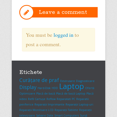
Leave a comment
You must be
logged in
to
post a comment.
Etichete
Curățare de praf
Devirusare
Diagnosticare
Laptop
Display
Hard-Disk
HDD
Ofertă
Optimizare
Placă de bază
Placă de bază Laptop
Placă
video
Refil Cartușe
Reflow
Reparatati PC
Reparatii
periferice
Reparații Imprimante
Reparații Laptop-uri
Reparații Monitoare LCD
Reparații Tablete
Reparații
televizoare
Salvare Date
Smart Computers
Sursă