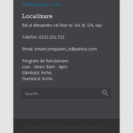
Tableta
Tastatura
Telefon
Localizare
Bd-ul Alexandru cel Bun nr. 64, bl. D4, Iași
Telefon: 0232.252.723
Email: smartcomputers_is@yahoo.com
Program de funcționare:
Luni - Vineri: 8am - 6pm
Sâmbătă: închis
Duminică: închis
Copyrights © 2026. Toate drepturile rezervate S.C.